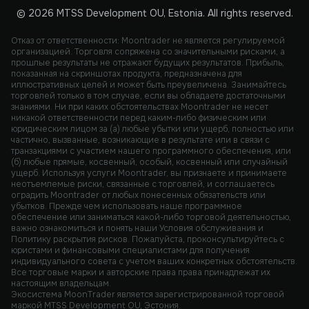
© 2026 MTSS Development OU, Estonia. All rights reserved.
Отказ от ответственности: Moontrader не является регулируемой
организацией. Торговля сопряжена со значительными рисками, а
прошлые результаты не отражают будущих результатов. Прибыль,
показанная на скриншотах продукта, предназначена для
иллюстративных целей и может быть преувеличена. Занимайтесь
торговлей только в том случае, если вы обладаете достаточными
знаниями. Ни при каких обстоятельствах Moontrader не несет
никакой ответственности перед каким-либо физическим или
юридическим лицом за (а) любые убытки или ущерб, полностью или
частично, вызванные, возникающие в результате или в связи с
транзакциями с участием нашего программного обеспечения, или
(б) любые прямые, косвенный, особый, косвенный или случайный
ущерб. Используя услуги Moontrader, вы признаете и принимаете
неотъемлемые риски, связанные с торговлей, и соглашаетесь
оградить Moontrader от любых понесенных обязательств или
убытков. Прежде чем использовать наше программное
обеспечение или заниматься какой-либо торговой деятельностью,
важно ознакомиться и понять наши Условия обслуживания и
Политику раскрытия рисков. Пожалуйста, проконсультируйтесь с
юристами и финансовыми специалистами для получения
индивидуального совета с учетом ваших конкретных обстоятельств.
Все торговые марки и авторские права права принадлежат их
настоящим владельцам.
Экосистема MoonTrader является зарегистрированной торговой
маркой MTSS Development OU, Эстония.