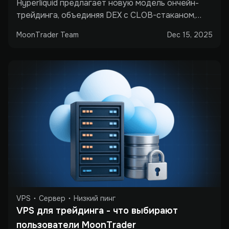
Hyperliquid предлагает новую модель ончейн-
ботов
трейдинга, объединяя DEX с CLOB-стаканом,
настоящие перпетуальные фьючерсы и API-
MoonTrader Team
Dec 15, 2025
доступ. В статье разобрано, почему Hyperliquid
привлекает профессиональных трейдеров, где
находятся его текущие ограничения и как
MoonTrader позволяет применять скальпинг,
алгоритмические стратегии и торговых ботов на
децентрализованной бирже.
VPS
Сервер
Низкий пинг
VPS для трейдинга - что выбирают 
пользователи MoonTrader