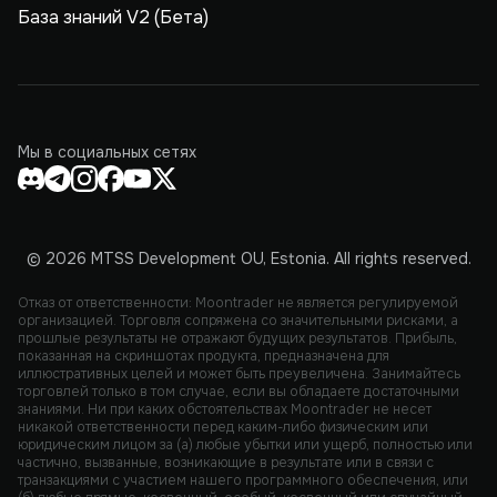
База знаний V2 (Бета)
Мы в социальных сетях
© 2026 MTSS Development OU, Estonia. All rights reserved.
Отказ от ответственности: Moontrader не является регулируемой
организацией. Торговля сопряжена со значительными рисками, а
прошлые результаты не отражают будущих результатов. Прибыль,
показанная на скриншотах продукта, предназначена для
иллюстративных целей и может быть преувеличена. Занимайтесь
торговлей только в том случае, если вы обладаете достаточными
знаниями. Ни при каких обстоятельствах Moontrader не несет
никакой ответственности перед каким-либо физическим или
юридическим лицом за (а) любые убытки или ущерб, полностью или
частично, вызванные, возникающие в результате или в связи с
транзакциями с участием нашего программного обеспечения, или