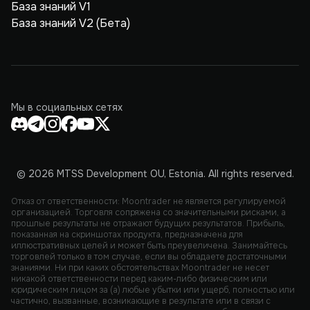
База знаний V1
База знаний V2 (Бета)
Мы в социальных сетях
© 2026 MTSS Development OU, Estonia. All rights reserved.
Отказ от ответственности: Moontrader не является регулируемой
организацией. Торговля сопряжена со значительными рисками, а
прошлые результаты не отражают будущих результатов. Прибыль,
показанная на скриншотах продукта, предназначена для
иллюстративных целей и может быть преувеличена. Занимайтесь
торговлей только в том случае, если вы обладаете достаточными
знаниями. Ни при каких обстоятельствах Moontrader не несет
никакой ответственности перед каким-либо физическим или
юридическим лицом за (а) любые убытки или ущерб, полностью или
частично, вызванные, возникающие в результате или в связи с