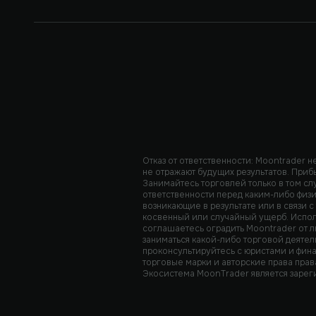
Отказ от ответственности: Moontrader 
не отражают будущих результатов. Приб
Занимайтесь торговлей только в том сл
ответственности перед каким-либо физи
возникающие в результате или в связи 
косвенный или случайный ущерб. Исполь
соглашаетесь оградить Moontrader от 
заниматься какой-либо торговой деятел
проконсультируйтесь с юристами и фин
торговые марки и авторские права прав
Экосистема MoonTrader является зарег