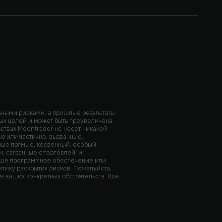
льными рисками, а прошлые результаты
ных целей и может быть преувеличена.
ьствах Moontrader не несет никакой
ю или частично, вызванные,
юбые прямые, косвенный, особый,
, связанные с торговлей, и
наше программное обеспечение или
итику раскрытия рисков. Пожалуйста,
 ваших конкретных обстоятельств. Все