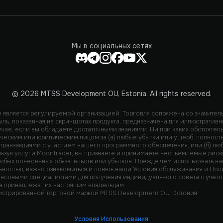
Мы в социальных сетях
© 2026 MTSS Development OU, Estonia. All rights reserved.
не является регулируемой организацией. Торговля сопряжена со значите
ыль, показанная на скриншотах продукта, предназначена для иллюстратив
учае, если вы обладаете достаточными знаниями. Ни при каких обстоятел
ческим или юридическим лицом за (а) любые убытки или ущерб, полность
с транзакциями с участием нашего программного обеспечения, или (б) л
зуя услуги Moontrader, вы признаете и принимаете неотъемлемые риски
любых понесенных обязательств или убытков. Прежде чем использовать 
ьностью, важно ознакомиться и понять наши Условия обслуживания и Пол
ансовыми специалистами для получения индивидуального совета с учетом
а принадлежат их настоящим владельцам.
истрированной торговой маркой MTSS Development OU, Эстония.
Условия Использования