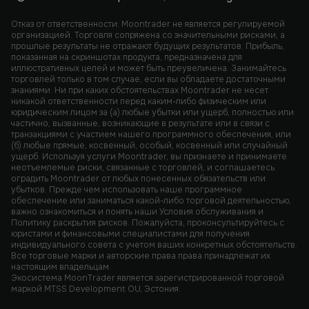
Отказ от ответственности: Moontrader не является регулируемой
организацией. Торговля сопряжена со значительными рисками, а
прошлые результаты не отражают будущих результатов. Прибыль,
показанная на скриншотах продукта, предназначена для
иллюстративных целей и может быть преувеличена. Занимайтесь
торговлей только в том случае, если вы обладаете достаточными
знаниями. Ни при каких обстоятельствах Moontrader не несет
никакой ответственности перед каким-либо физическим или
юридическим лицом за (а) любые убытки или ущерб, полностью или
частично, вызванные, возникающие в результате или в связи с
транзакциями с участием нашего программного обеспечения, или
(б) любые прямые, косвенный, особый, косвенный или случайный
ущерб. Используя услуги Moontrader, вы признаете и принимаете
неотъемлемые риски, связанные с торговлей, и соглашаетесь
оградить Moontrader от любых понесенных обязательств или
убытков. Прежде чем использовать наше программное
обеспечение или заниматься какой-либо торговой деятельностью,
важно ознакомиться и понять наши Условия обслуживания и
Политику раскрытия рисков. Пожалуйста, проконсультируйтесь с
юристами и финансовыми специалистами для получения
индивидуального совета с учетом ваших конкретных обстоятельств.
Все торговые марки и авторские права права принадлежат их
настоящим владельцам.
Экосистема MoonTrader является зарегистрированной торговой
маркой MTSS Development OU, Эстония.