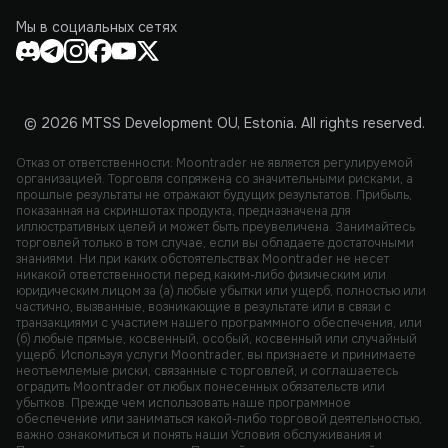
Мы в социальных сетях
© 2026 MTSS Development OU, Estonia. All rights reserved.
Отказ от ответственности: Moontrader не является регулируемой
организацией. Торговля сопряжена со значительными рисками, а
прошлые результаты не отражают будущих результатов. Прибыль,
показанная на скриншотах продукта, предназначена для
иллюстративных целей и может быть преувеличена. Занимайтесь
торговлей только в том случае, если вы обладаете достаточными
знаниями. Ни при каких обстоятельствах Moontrader не несет
никакой ответственности перед каким-либо физическим или
юридическим лицом за (а) любые убытки или ущерб, полностью или
частично, вызванные, возникающие в результате или в связи с
транзакциями с участием нашего программного обеспечения, или
(б) любые прямые, косвенный, особый, косвенный или случайный
ущерб. Используя услуги Moontrader, вы признаете и принимаете
неотъемлемые риски, связанные с торговлей, и соглашаетесь
оградить Moontrader от любых понесенных обязательств или
убытков. Прежде чем использовать наше программное
обеспечение или заниматься какой-либо торговой деятельностью,
важно ознакомиться и понять наши Условия обслуживания и