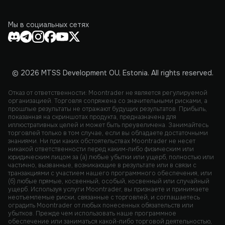
Мы в социальных сетях
© 2026 MTSS Development OU, Estonia. All rights reserved.
Отказ от ответственности: Moontrader не является регулируемой
организацией. Торговля сопряжена со значительными рисками, а
прошлые результаты не отражают будущих результатов. Прибыль,
показанная на скриншотах продукта, предназначена для
иллюстративных целей и может быть преувеличена. Занимайтесь
торговлей только в том случае, если вы обладаете достаточными
знаниями. Ни при каких обстоятельствах Moontrader не несет
никакой ответственности перед каким-либо физическим или
юридическим лицом за (а) любые убытки или ущерб, полностью или
частично, вызванные, возникающие в результате или в связи с
транзакциями с участием нашего программного обеспечения, или
(б) любые прямые, косвенный, особый, косвенный или случайный
ущерб. Используя услуги Moontrader, вы признаете и принимаете
неотъемлемые риски, связанные с торговлей, и соглашаетесь
оградить Moontrader от любых понесенных обязательств или
убытков. Прежде чем использовать наше программное
обеспечение или заниматься какой-либо торговой деятельностью,