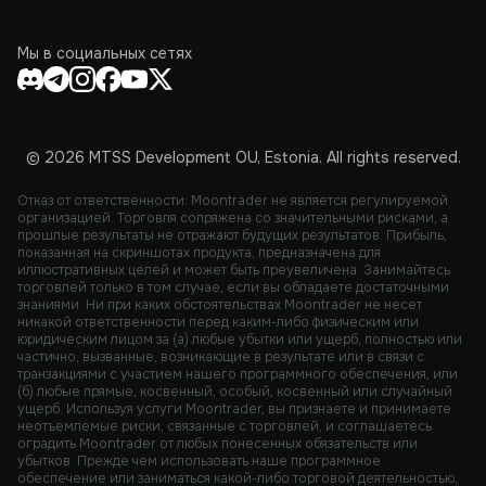
Мы в социальных сетях
© 2026 MTSS Development OU, Estonia. All rights reserved.
Отказ от ответственности: Moontrader не является регулируемой
организацией. Торговля сопряжена со значительными рисками, а
прошлые результаты не отражают будущих результатов. Прибыль,
показанная на скриншотах продукта, предназначена для
иллюстративных целей и может быть преувеличена. Занимайтесь
торговлей только в том случае, если вы обладаете достаточными
знаниями. Ни при каких обстоятельствах Moontrader не несет
никакой ответственности перед каким-либо физическим или
юридическим лицом за (а) любые убытки или ущерб, полностью или
частично, вызванные, возникающие в результате или в связи с
транзакциями с участием нашего программного обеспечения, или
(б) любые прямые, косвенный, особый, косвенный или случайный
ущерб. Используя услуги Moontrader, вы признаете и принимаете
неотъемлемые риски, связанные с торговлей, и соглашаетесь
оградить Moontrader от любых понесенных обязательств или
убытков. Прежде чем использовать наше программное
обеспечение или заниматься какой-либо торговой деятельностью,