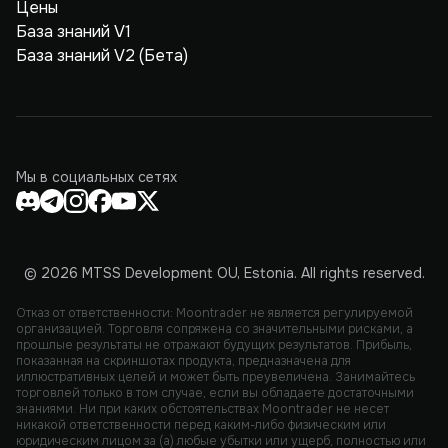
Цены
База знаний V1
База знаний V2 (Бета)
Мы в социальных сетях
© 2026 MTSS Development OU, Estonia. All rights reserved.
Отказ от ответственности: Moontrader не является регулируемой
организацией. Торговля сопряжена со значительными рисками, а
прошлые результаты не отражают будущих результатов. Прибыль,
показанная на скриншотах продукта, предназначена для
иллюстративных целей и может быть преувеличена. Занимайтесь
торговлей только в том случае, если вы обладаете достаточными
знаниями. Ни при каких обстоятельствах Moontrader не несет
никакой ответственности перед каким-либо физическим или
юридическим лицом за (а) любые убытки или ущерб, полностью или