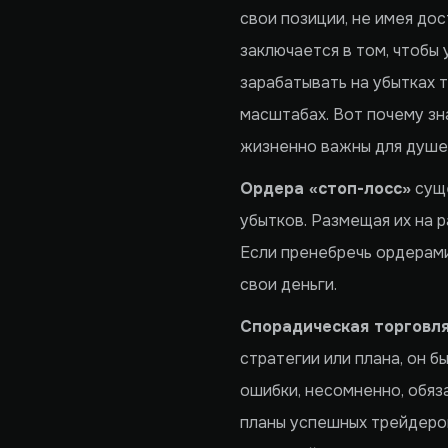
свои позиции, не имея до
заключается в том, чтобы
зарабатывать на убытках т
масштабах. Вот почему зн
жизненно важны для душев
Ордера «стоп-лосс»
суще
убытков. Размещая их на 
Если пренебречь ордерами
свои деньги.
Спорадическая торговл
стратегии или плана, он б
ошибки, несомненно, обяз
планы успешных трейдеров