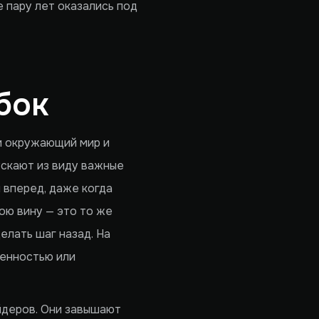
 пару лет оказались под
бок
и окружающий мир и
ускают из виду важные
 вперед, даже когда
ою вину — это то же
елать шаг назад. На
ренностью или
ейдеров. Они завышают