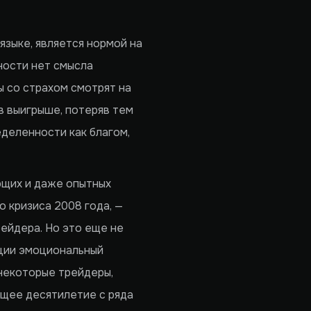
языке, является нормой на
ности нет смысла
 со страхом смотрят на
 в выигрыше, потеряв тем
деленности как благом,
ющих и даже опытных
 кризиса 2008 года, —
ейдера. Но это еще не
ации эмоциональный
 некоторые трейдеры,
ющее десятилетие с ряда