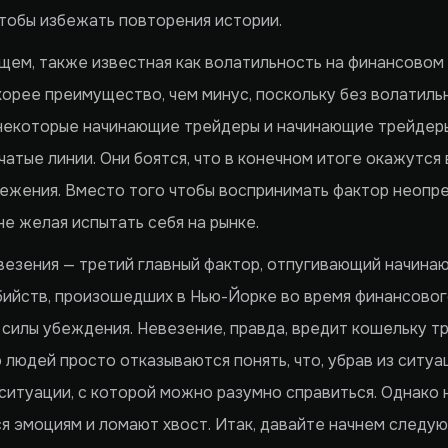
чтобы избежать повторения истории.
ем, также известная как волатильность на финансовом 
корее преимущество, чем минус, поскольку без волатиль
 некоторые начинающие трейдеры и начинающие трейдеры
чатые линии. Они боятся, что в конечном итоге окажутся
ежения. Вместо того чтобы воспринимать фактор неопре
не желая испытать себя на рынке.
везения — третий главный фактор, отпугивающий начина
ийств, произошедших в Нью-Йорке во время финансового
силы убеждения. Невезение, правда, вредит кошельку тр
 людей просто отказываются понять, что, убрав из ситу
 ситуации, с которой можно разумно справиться. Однако
я эмоциям и ломают хвост. Итак, давайте начнем следу