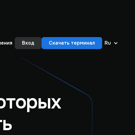
нения
Вход
Скачать терминал
Ru
оторых
ть