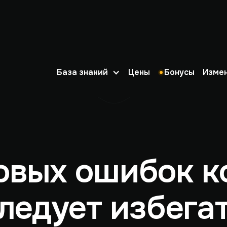
База знаний
Цены
Бонусы
Изме
говых ошибок к
ледует избега