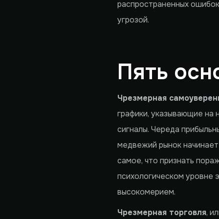
распространенных ошибок,
угрозой.
Пять осн
Чрезмерная самоуверен
графики, указывающие на 
сигналы. Череда прибыльн
медвежий рынок начинает 
самое, что признать пораж
психологическом уровне э
высокомерием.
Чрезмерная торговля
, и