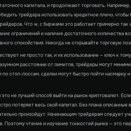
статочного капитала, и продолжают торговать. Например,
 убедить трейдера использовать кредитное плечо, чтобы
рейдеров. Что ж, с биржами это работает примерно так ж
ание ограничений и наличие достаточного количества в
ного спокойствия. Никогда не открывайте торговую поз
ствуют не просто так, и их использование — ключ к тому
разумном расстоянии от лимитов, трейдеры могут миними
 по стоп-лоссам, сделки могут быстро пойти насмарку и 
я
это не лучший способ выйти на рынок криптовалют. Если
ыстро потеряет весь свой капитал. Без плана описанные 
ательно произойдут. Начинающим трейдерам следует уч
. Поэтому чтение и изучение тонкостей рынка — это пер