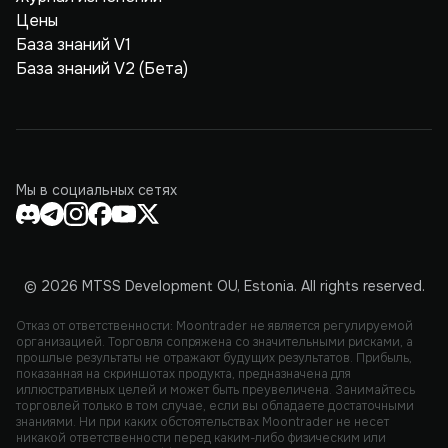
Цены
База знаний V1
База знаний V2 (Бета)
Мы в социальных сетях
© 2026 MTSS Development OU, Estonia. All rights reserved.
Отказ от ответственности: Moontrader не является регулируемой
организацией. Торговля сопряжена со значительными рисками, а
прошлые результаты не отражают будущих результатов. Прибыль,
показанная на скриншотах продукта, предназначена для
иллюстративных целей и может быть преувеличена. Занимайтесь
торговлей только в том случае, если вы обладаете достаточными
знаниями. Ни при каких обстоятельствах Moontrader не несет
никакой ответственности перед каким-либо физическим или