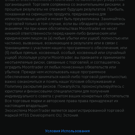
организацией. Торговля сопряжена со значительными рисками, а
прошлые результаты не отражают будущих результатов. Прибыль,
показанная на скриншотах продукта, предназначена для
иллюстративных целей и может быть преувеличена. Занимайтесь
торговлей только в том случае, если вы обладаете достаточными
знаниями. Ни при каких обстоятельствах Moontrader не несет
никакой ответственности перед каким-либо физическим или
юридическим лицом за (а) любые убытки или ущерб, полностью или
частично, вызванные, возникающие в результате или в связи с
транзакциями с участием нашего программного обеспечения, или
(б) любые прямые, косвенный, особый, косвенный или случайный
ущерб. Используя услуги Moontrader, вы признаете и принимаете
неотъемлемые риски, связанные с торговлей, и соглашаетесь
оградить Moontrader от любых понесенных обязательств или
убытков. Прежде чем использовать наше программное
обеспечение или заниматься какой-либо торговой деятельностью,
важно ознакомиться и понять наши Условия обслуживания и
Политику раскрытия рисков. Пожалуйста, проконсультируйтесь с
юристами и финансовыми специалистами для получения
индивидуального совета с учетом ваших конкретных обстоятельств.
Все торговые марки и авторские права права принадлежат их
настоящим владельцам.
Экосистема MoonTrader является зарегистрированной торговой
маркой MTSS Development OU, Эстония.
Условия Использования