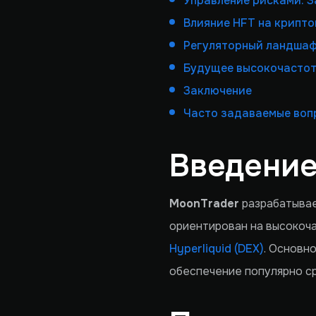
Управление рисками: 
Влияние HFT на крипт
Регуляторный ландшаф
Будущее высокочастот
Заключение
Часто задаваемые воп
Введени
MoonTrader
разрабатывае
ориентирован на высокочас
Hyperliquid (DEX)
. Основн
обеспечение популярно ср