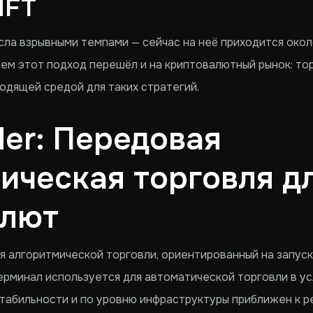
HFT
сла взрывными темпами — сейчас на неё приходится око
ем этот подход перешёл и на криптовалютный рынок: тор
одящей средой для таких стратегий.
er: Передовая
ическая торговля д
алют
я алгоритмической торговли, ориентированный на запус
ерминал используется для автоматической торговли в у
стабильности и по уровню инфраструктуры приближен к 