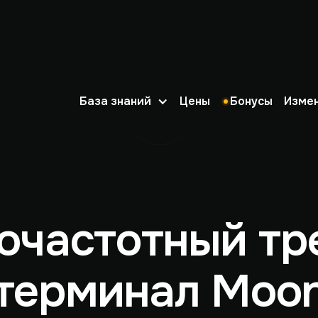
База знаний
Цены
Бонусы
Изме
очастотный тр
 терминал Moo