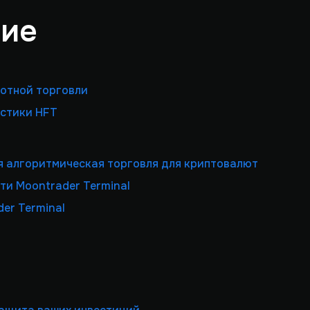
ние
отной торговли
стики HFT
я алгоритмическая торговля для криптовалют
ти Moontrader Terminal
er Terminal