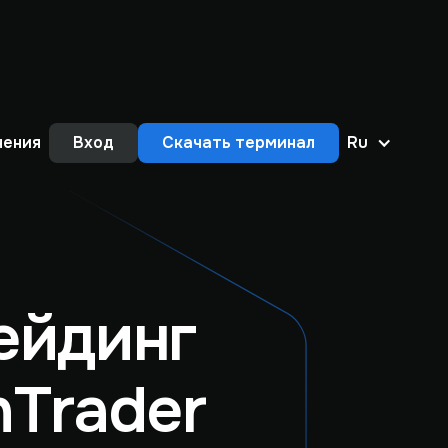
нения
Вход
Скачать терминал
Ru
ейдинг
nTrader