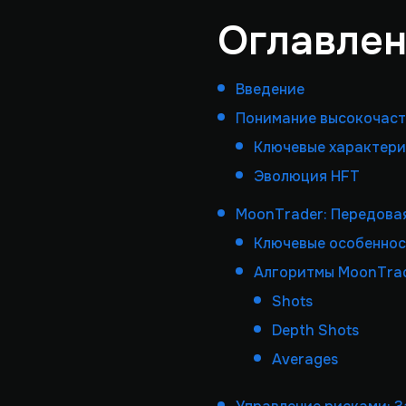
Оглавле
Введение
Понимание высокочаст
Ключевые характери
Эволюция HFT
MoonTrader: Передова
Ключевые особеннос
Алгоритмы MoonTrad
Shots
Depth Shots
Averages