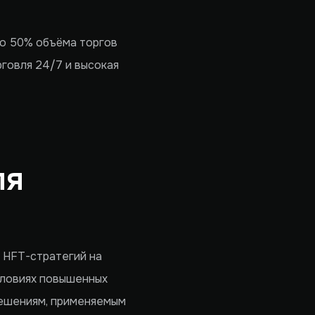
ло 50% объёма торгов
говля 24/7 и высокая
ля
к HFT-стратегий на
словиях повышенных
решениям, применяемым