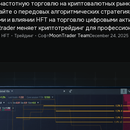
частотную торговлю на криптовалютных рынк
найте о передовых алгоритмических стратегия
ми и влиянии HFT на торговлю цифровыми актив
rader меняет криптотрейдинг для профессио
MoonTrader Team
HFT
Трейдинг
Софт
December 24, 2025