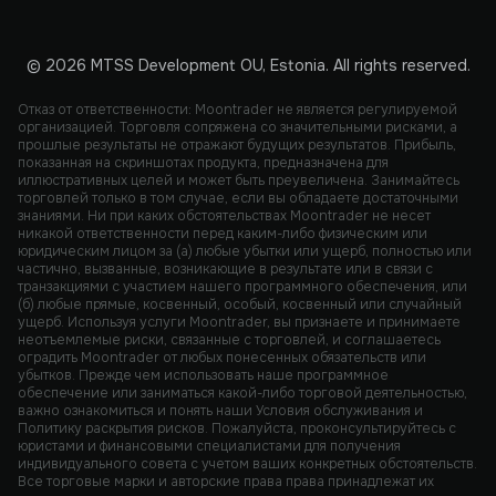
© 2026 MTSS Development OU, Estonia. All rights reserved.
Отказ от ответственности: Moontrader не является регулируемой
организацией. Торговля сопряжена со значительными рисками, а
прошлые результаты не отражают будущих результатов. Прибыль,
показанная на скриншотах продукта, предназначена для
иллюстративных целей и может быть преувеличена. Занимайтесь
торговлей только в том случае, если вы обладаете достаточными
знаниями. Ни при каких обстоятельствах Moontrader не несет
никакой ответственности перед каким-либо физическим или
юридическим лицом за (а) любые убытки или ущерб, полностью или
частично, вызванные, возникающие в результате или в связи с
транзакциями с участием нашего программного обеспечения, или
(б) любые прямые, косвенный, особый, косвенный или случайный
ущерб. Используя услуги Moontrader, вы признаете и принимаете
неотъемлемые риски, связанные с торговлей, и соглашаетесь
оградить Moontrader от любых понесенных обязательств или
убытков. Прежде чем использовать наше программное
обеспечение или заниматься какой-либо торговой деятельностью,
важно ознакомиться и понять наши Условия обслуживания и
Политику раскрытия рисков. Пожалуйста, проконсультируйтесь с
юристами и финансовыми специалистами для получения
индивидуального совета с учетом ваших конкретных обстоятельств.
Все торговые марки и авторские права права принадлежат их