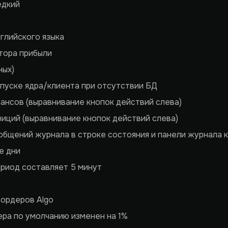
едкий
нглийского языка
тора прибыли
ных)
апуске ядра/клиента при отсутствии БД
ансов (выравнивание кнопок действий слева)
иций (выравнивание кнопок действий слева)
бщений журнала в строке состояния и панели журнала 
е дни
ериод составляет 5 минут
 ордеров Algo
ера по умолчанию изменен на 1%