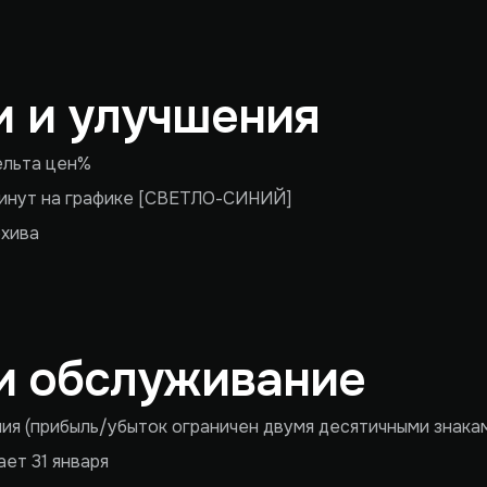
 и улучшения
ельта цен%
минут на графике [СВЕТЛО-СИНИЙ]
рхива
и обслуживание
ия (прибыль/убыток ограничен двумя десятичными знака
ет 31 января