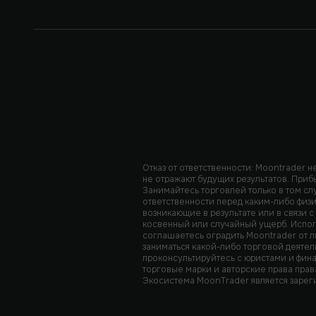
Отказ от ответственности: Moontrader 
не отражают будущих результатов. Приб
Занимайтесь торговлей только в том сл
ответственности перед каким-либо физи
возникающие в результате или в связи 
косвенный или случайный ущерб. Исполь
соглашаетесь оградить Moontrader от 
заниматься какой-либо торговой деятел
проконсультируйтесь с юристами и фин
торговые марки и авторские права прав
Экосистема MoonTrader является зарег