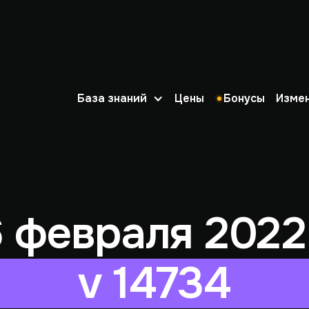
База знаний
Цены
Бонусы
Изме
6 февраля 2022 
v 14734