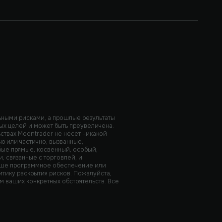
льными рисками, а прошлые результаты
ных целей и может быть преувеличена.
ьствах Moontrader не несет никакой
ю или частично, вызванные,
юбые прямые, косвенный, особый,
, связанные с торговлей, и
наше программное обеспечение или
итику раскрытия рисков. Пожалуйста,
 ваших конкретных обстоятельств. Все