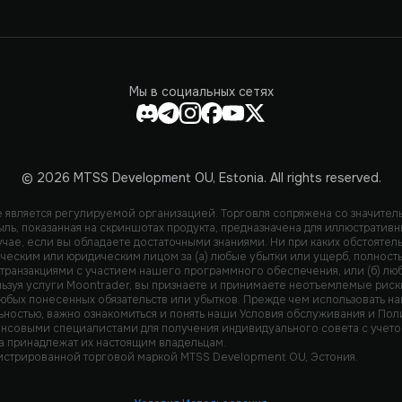
Мы в социальных сетях
© 2026 MTSS Development OU, Estonia. All rights reserved.
не является регулируемой организацией. Торговля сопряжена со значите
ыль, показанная на скриншотах продукта, предназначена для иллюстратив
учае, если вы обладаете достаточными знаниями. Ни при каких обстоятел
ческим или юридическим лицом за (а) любые убытки или ущерб, полность
с транзакциями с участием нашего программного обеспечения, или (б) л
зуя услуги Moontrader, вы признаете и принимаете неотъемлемые риски
любых понесенных обязательств или убытков. Прежде чем использовать 
ьностью, важно ознакомиться и понять наши Условия обслуживания и Пол
ансовыми специалистами для получения индивидуального совета с учетом
а принадлежат их настоящим владельцам.
истрированной торговой маркой MTSS Development OU, Эстония.