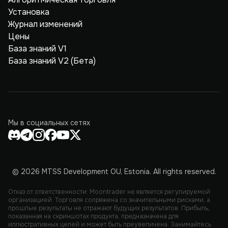
Установка
Журнал изменений
Цены
База знаний V1
База знаний V2 (Бета)
Мы в социальных сетях
© 2026 MTSS Development OU, Estonia. All rights reserved.
Отказ от ответственности: Moontrader не является регулируемой
организацией. Торговля сопряжена со значительными рисками, а
прошлые результаты не отражают будущих результатов. Прибыль,
показанная на скриншотах продукта, предназначена для
иллюстративных целей и может быть преувеличена. Занимайтесь