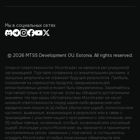
Мы в социальных сетях
© 2026 MTSS Development OU, Estonia. All rights reserved.
Отказ от ответственности: Moontrader не является регулируемой
организацией. Торговля сопряжена со значительными рисками, а
прошлые результаты не отражают будущих результатов. Прибыль,
показанная на скриншотах продукта, предназначена для
иллюстративных целей и может быть преувеличена. Занимайтесь
торговлей только в том случае, если вы обладаете достаточными
знаниями. Ни при каких обстоятельствах Moontrader не несет
никакой ответственности перед каким-либо физическим или
юридическим лицом за (а) любые убытки или ущерб, полностью или
частично, вызванные, возникающие в результате или в связи с
транзакциями с участием нашего программного обеспечения, или
(б) любые прямые, косвенный, особый, косвенный или случайный
ущерб. Используя услуги Moontrader, вы признаете и принимаете
неотъемлемые риски, связанные с торговлей, и соглашаетесь
оградить Moontrader от любых понесенных обязательств или