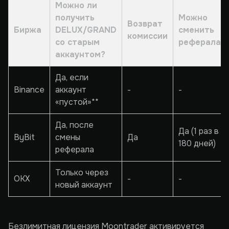
Можно ли
получить
Можно
Возврат
Биржа
DELUX/GRAND
сменить
комиссии
со старым
реферала?
аккаунтом?
Да, если
Binance
аккаунт
-
-
«пустой»**
Да, после
Да (1 раз в
ByBit
смены
Да
180 дней)
реферала
Только через
OKX
-
-
новый аккаунт
Безлимитная лицензия Moontrader активируется