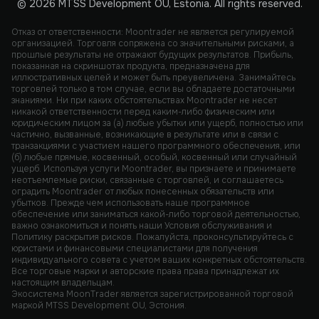
© 2026 MTSS Development OU, Estonia. All rights reserved.
Отказ от ответственности: Moontrader не является регулируемой
организацией. Торговля сопряжена со значительными рисками, а
прошлые результаты не отражают будущих результатов. Прибыль,
показанная на скриншотах продукта, предназначена для
иллюстративных целей и может быть преувеличена. Занимайтесь
торговлей только в том случае, если вы обладаете достаточными
знаниями. Ни при каких обстоятельствах Moontrader не несет
никакой ответственности перед каким-либо физическим или
юридическим лицом за (а) любые убытки или ущерб, полностью или
частично, вызванные, возникающие в результате или в связи с
транзакциями с участием нашего программного обеспечения, или
(б) любые прямые, косвенный, особый, косвенный или случайный
ущерб. Используя услуги Moontrader, вы признаете и принимаете
неотъемлемые риски, связанные с торговлей, и соглашаетесь
оградить Moontrader от любых понесенных обязательств или
убытков. Прежде чем использовать наше программное
обеспечение или заниматься какой-либо торговой деятельностью,
важно ознакомиться и понять наши Условия обслуживания и
Политику раскрытия рисков. Пожалуйста, проконсультируйтесь с
юристами и финансовыми специалистами для получения
индивидуального совета с учетом ваших конкретных обстоятельств.
Все торговые марки и авторские права права принадлежат их
настоящим владельцам.
Экосистема MoonTrader является зарегистрированной торговой
маркой MTSS Development OU, Эстония.